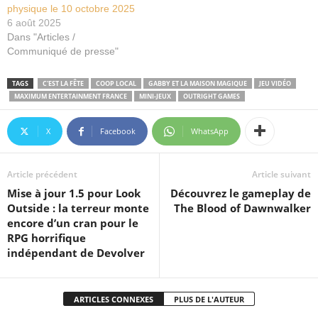
physique le 10 octobre 2025
6 août 2025
Dans "Articles /
Communiqué de presse"
TAGS
C'EST LA FÊTE
COOP LOCAL
GABBY ET LA MAISON MAGIQUE
JEU VIDÉO
MAXIMUM ENTERTAINMENT FRANCE
MINI-JEUX
OUTRIGHT GAMES
X
Facebook
WhatsApp
Article précédent
Article suivant
Mise à jour 1.5 pour Look
Découvrez le gameplay de
Outside : la terreur monte
The Blood of Dawnwalker
encore d’un cran pour le
RPG horrifique
indépendant de Devolver
ARTICLES CONNEXES
PLUS DE L'AUTEUR