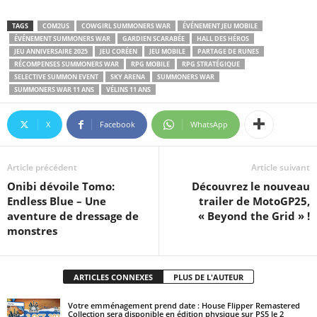
TAGS
COM2US
COWGIRL SUMMONERS WAR
ÉVÉNEMENT JEU MOBILE
ÉVÉNEMENT SUMMONERS WAR
GARDIEN SCARABÉE
HALL DES HÉROS
JEU ANNIVERSAIRE 2025
JEU CORÉEN
JEU MOBILE
PARTAGE DE RUNES
RÉCOMPENSES SUMMONERS WAR
RPG MOBILE
RPG STRATÉGIQUE
SELECTIVE SUMMON EVENT
SKY ARENA
SUMMONERS WAR
SUMMONERS WAR 11 ANS
VÉLINS 11 ANS
X
Facebook
WhatsApp
Article précédent
Article suivant
Onibi dévoile Tomo:
Découvrez le nouveau
Endless Blue – Une
trailer de MotoGP25,
aventure de dressage de
« Beyond the Grid » !
monstres
ARTICLES CONNEXES
PLUS DE L'AUTEUR
Votre emménagement prend date : House Flipper Remastered
Collection sera disponible en édition physique sur PS5 le 2