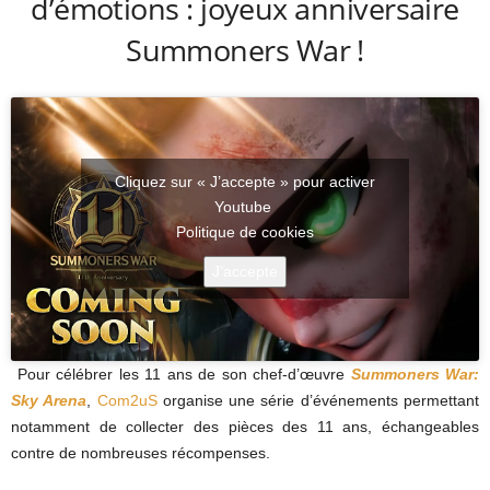
d’émotions : joyeux anniversaire
Summoners War !
Cliquez sur « J’accepte » pour activer
Youtube
Politique de cookies
J’accepte
Pour célébrer les 11 ans de son chef-d’œuvre
Summoners War:
Sky Arena
,
Com2uS
organise une série d’événements permettant
notamment de collecter des pièces des 11 ans, échangeables
contre de nombreuses récompenses.