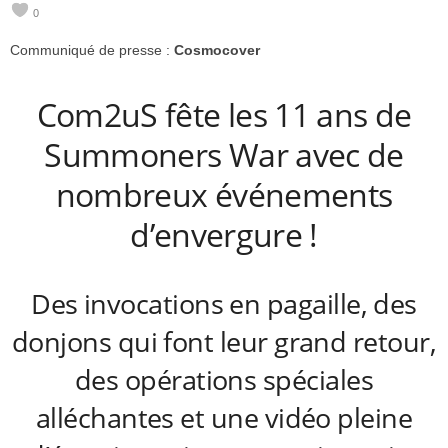
0
e
Communiqué de presse :
Cosmocover
e
Com2uS fête les 11 ans de
k
Summoners War avec de
s
nombreux événements
d’envergure !
Des invocations en pagaille, des
donjons qui font leur grand retour,
des opérations spéciales
alléchantes et une vidéo pleine