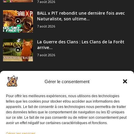
7 août 2026
BALL x PIT rebondit une dernière fois avec
Naturaliste, son ultime...
7 août 2026
La Guerre des Clans : Les Clans de la Forêt
arrive...
7 août 2026
Gérer le consentement
CATÉGORIE POPULAIRE
2057
Articles / Communiqué de presse
Pour offrir les meilleures expériences, nous utilisons des technologies
862
PC
telles que les cookies pour stocker et/ou accéder aux informations des
appareils. Le fait de consentir à ces technologies nous permettra de traiter
698
Playstation 5
des données telles que le comportement de navigation ou les ID uniques
sur ce site. Le fait de ne pas consentir ou de retirer son consentement peut
574
XBOX
avoir un effet négatif sur certaines caractéristiques et fonctions.
313
Switch 2
Gérer les services