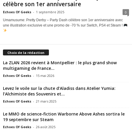
célèbre son 1er anniversaire
e
Echoes Of Geeks
-
1 septembre 2025
0
Umamusume: Pretty Derby – Party Dash célèbre son 1er anniversaire avec
e
une illustration exclusive et une promo de -70 % sur Switch, PS4 et Steam !
k
s
Choix de la rédaction
La ZLAN 2026 revient à Montpellier : le plus grand show
multigaming de France...
Echoes Of Geeks
-
15 mai 2026
Levez le voile sur la chute d’Aladiss dans Atelier Yumia:
l’Alchimiste des Souvenirs et...
Echoes Of Geeks
-
21 mars 2025
Le MMO de science-fiction Warborne Above Ashes sortira le
19 septembre sur Steam
Echoes Of Geeks
-
26 août 2025