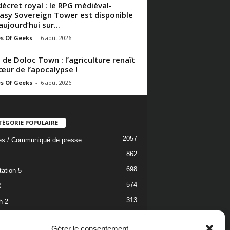
décret royal : le RPG médiéval-
asy Sovereign Tower est disponible
aujourd’hui sur...
s Of Geeks
-
6 août 2026
 de Doloc Town : l’agriculture renaît
œur de l’apocalypse !
s Of Geeks
-
6 août 2026
TÉGORIE POPULAIRE
2057
les / Communiqué de presse
862
698
tation 5
574
X
313
h 2
304
h
Gérer le consentement