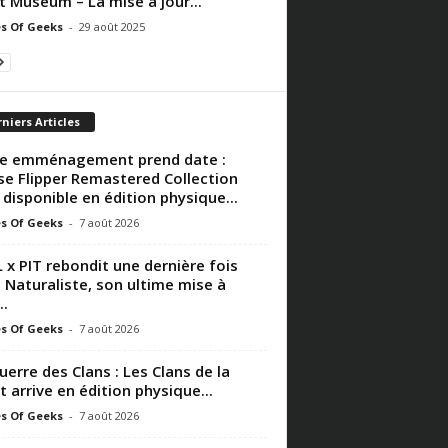
t Museum – La mise à jour...
s Of Geeks
-
29 août 2025
niers Articles
e emménagement prend date :
e Flipper Remastered Collection
 disponible en édition physique...
s Of Geeks
-
7 août 2026
 x PIT rebondit une dernière fois
 Naturaliste, son ultime mise à
..
s Of Geeks
-
7 août 2026
uerre des Clans : Les Clans de la
t arrive en édition physique...
s Of Geeks
-
7 août 2026