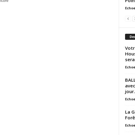
Poin
ncore
Echoe
Der
Votr
Hous
sera
Echoe
BALL
avec
jour.
Echoe
La G
Forê
Echoe