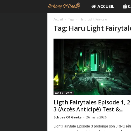
ACCUEIL
C
E
c
Accueil
Tags
Haru Light Fairytale
Tag: Haru Light Fairytal
h
o
e
s
O
Avis / Tests
f
Ligth Fairytales Episode 1, 2
3 (Accès Anticipé) Test &...
G
Echoes Of Geeks
-
26 mars 2026
e
Light Fairytale Episode 3 prolonge son JRPG rét