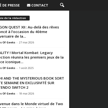
 DE PRESSE
CONTACT
ix de la rédaction
ON QUEST XII : Au-delà des rêves
ncé à l’occasion du 40ème
versaire de la...
s Of Geeks
-
27 mai 2026
LITY ! Mortal Kombat: Legacy
ection réunira les premiers jeux de la
nce iconique...
s Of Geeks
-
1 août 2025
HI AND THE MYSTERIOUS BOOK SORT
E SEMAINE EN EXCLUSIVITÉ SUR
TENDO SWITCH 2
s Of Geeks
-
18 mai 2026
venue dans le Monde virtuel de Two