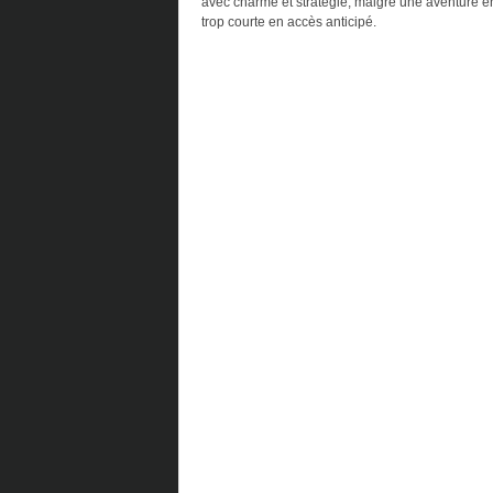
avec charme et stratégie, malgré une aventure e
e
trop courte en accès anticipé.
k
s