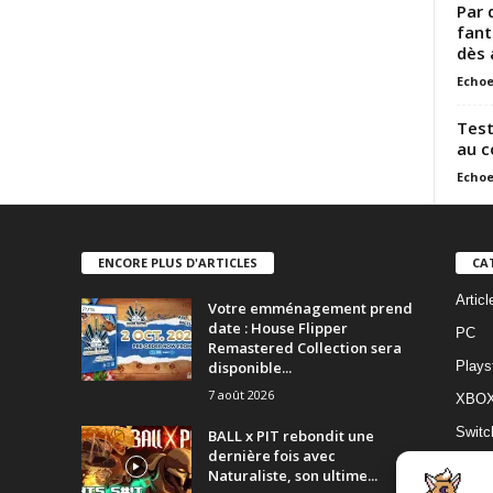
Par 
fant
dès 
Echoe
Test
au c
Echoe
ENCORE PLUS D'ARTICLES
CA
Artic
Votre emménagement prend
date : House Flipper
PC
Remastered Collection sera
disponible...
Plays
7 août 2026
XBO
Switc
BALL x PIT rebondit une
dernière fois avec
Switc
Naturaliste, son ultime...