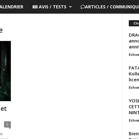
ALENDRIER
AVIS / TESTS
ARTICLES / COMMUNIQUÉ
Cho
e
DRAG
anno
anni
Echoe
FATA
Koll
lice
Echoe
YOS
CETT
 et
NIN
Echoe
0
Bien
ro