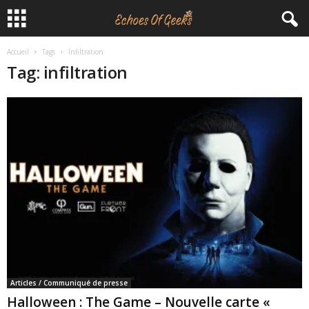
Accueil
Tags
Infiltration
E
Tag: infiltration
c
h
o
e
s
O
f
Articles / Communiqué de presse
G
Halloween : The Game – Nouvelle carte «