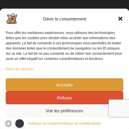
Gérer le consentement
CATÉGORIE POPULAIRE
2057
Articles / Communiqué de presse
Pour offrir les meilleures expériences, nous utilisons des technologies
862
PC
telles que les cookies pour stocker et/ou accéder aux informations des
appareils. Le fait de consentir à ces technologies nous permettra de traiter
698
Playstation 5
des données telles que le comportement de navigation ou les ID uniques
sur ce site. Le fait de ne pas consentir ou de retirer son consentement peut
574
XBOX
avoir un effet négatif sur certaines caractéristiques et fonctions.
313
Switch 2
Gérer les services
304
Switch
98
Mobile
Accepter
Refuser
Nous contacter
Mentions légales
Politique de cookies (UE)
Voir les préférences
Politique de confidentialité
Politique de cookies
Politique de confidentialité
© Echoes Of Geeks - 2026