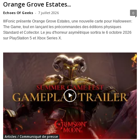
Orange Grove Estates...
e
Echoes Of Geeks
-
7 juillet 2026
0
IllFonic présente Orange Grove Estates, une nouvelle carte pour Halloween:
e
The Game, tout en lançant les précommandes des éditions physiques
Standard et Collector. Le jeu d'horreur asymétrique sortira le 6 octobre 2026
k
sur PlayStation 5 et Xbox Series X.
s
Articles / Communiqué de presse