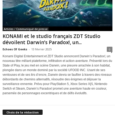
Articles / Communiqué de presse
KONAMI et le studio français ZDT Studio
dévoilent Darwin’s Paradox!, un...
Echoes Of Geeks
-
13 février 2025
0
Konami Digital Entertainment et ZDT Studio annoncent Darwin’s Paradox!, un
nouveau titre mêlant plateforme, infiltration et action-aventure. Présenté lors du
State of Play, le jeu met en scène Darwin, une pieuvre arrachée à son habitat,
plongée dans un monde dominé par la société UFOOD INC. Usant de ses
ventouses et de ses tirs d’encre, Darwin devra se faufiler à travers des niveaux
débordants de chemins alternatifs, résoudre des énigmes et déjouer la
surveillance ennemie. Prévu pour PlayStation 5, Xbox Series X|S, Nintendo
Switch et Steam, Darwin’s Paradox! promet une aventure haute en couleur,
parsemée de personnages excentriques et de défis évolutifs.
Choix de la rédaction