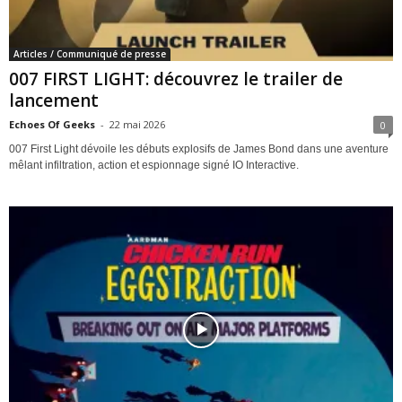
Articles / Communiqué de presse
007 FIRST LIGHT: découvrez le trailer de
lancement
Echoes Of Geeks
-
22 mai 2026
0
007 First Light dévoile les débuts explosifs de James Bond dans une aventure
mêlant infiltration, action et espionnage signé IO Interactive.