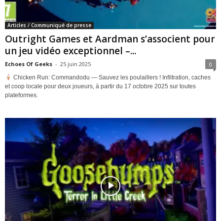
Articles / Communiqué de presse
Outright Games et Aardman s’associent pour
un jeu vidéo exceptionnel –...
Echoes Of Geeks
-
25 juin 2025
0
Chicken Run: Commandodu — Sauvez les poulaillers ! Infiltration, caches
et coop locale pour deux joueurs, à partir du 17 octobre 2025 sur toutes
plateformes.