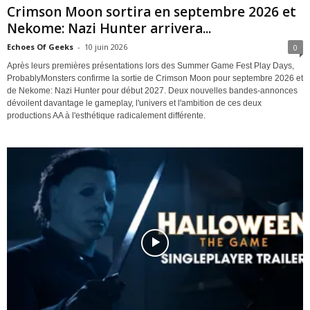
Crimson Moon sortira en septembre 2026 et
Nekome: Nazi Hunter arrivera...
Echoes Of Geeks
-
10 juin 2026
0
Après leurs premières présentations lors des Summer Game Fest Play Days,
ProbablyMonsters confirme la sortie de Crimson Moon pour septembre 2026 et
de Nekome: Nazi Hunter pour début 2027. Deux nouvelles bandes-annonces
dévoilent davantage le gameplay, l'univers et l'ambition de ces deux
productions AA à l'esthétique radicalement différente.