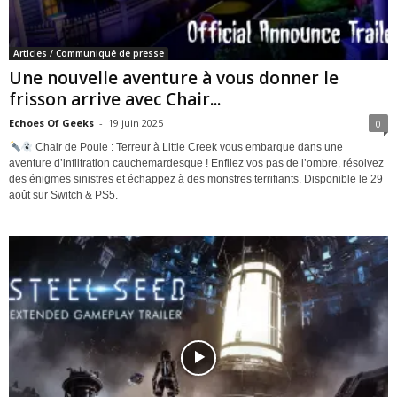
Articles / Communiqué de presse
Une nouvelle aventure à vous donner le
frisson arrive avec Chair...
Echoes Of Geeks
-
19 juin 2025
0
Chair de Poule : Terreur à Little Creek vous embarque dans une
aventure d’infiltration cauchemardesque ! Enfilez vos pas de l’ombre, résolvez
des énigmes sinistres et échappez à des monstres terrifiants. Disponible le 29
août sur Switch & PS5.