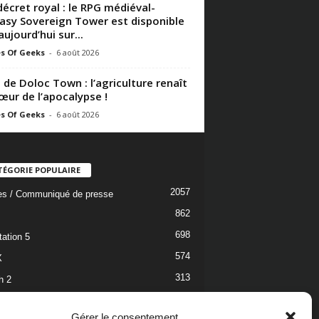
décret royal : le RPG médiéval-
asy Sovereign Tower est disponible
aujourd’hui sur...
s Of Geeks
-
6 août 2026
 de Doloc Town : l’agriculture renaît
œur de l’apocalypse !
s Of Geeks
-
6 août 2026
TÉGORIE POPULAIRE
2057
les / Communiqué de presse
862
698
tation 5
574
X
313
h 2
304
h
Gérer le consentement