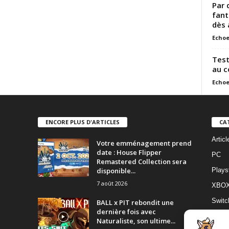
Par 
fant
dès 
Echoe
Test
au c
Echoe
ENCORE PLUS D'ARTICLES
CA
Artic
Votre emménagement prend
date : House Flipper
PC
Remastered Collection sera
disponible...
Plays
7 août 2026
XBO
Switc
BALL x PIT rebondit une
dernière fois avec
Switc
Naturaliste, son ultime...