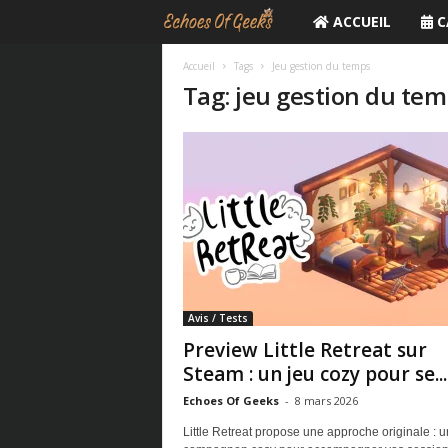
ACCUEIL
C
E
c
Accueil
Tags
Jeu gestion du temps
Tag: jeu gestion du te
h
o
e
s
O
Avis / Tests
f
Preview Little Retreat sur
Steam : un jeu cozy pour se...
G
Echoes Of Geeks
-
8 mars 2026
e
Little Retreat propose une approche originale : u