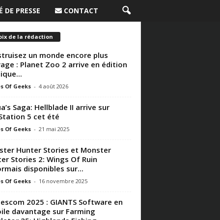
 DE PRESSE
CONTACT
ix de la rédaction
truisez un monde encore plus
age : Planet Zoo 2 arrive en édition
ique...
s Of Geeks
-
4 août 2026
a’s Saga: Hellblade II arrive sur
Station 5 cet été
s Of Geeks
-
21 mai 2025
ter Hunter Stories et Monster
er Stories 2: Wings Of Ruin
rmais disponibles sur...
s Of Geeks
-
16 novembre 2025
scom 2025 : GIANTS Software en
ile davantage sur Farming