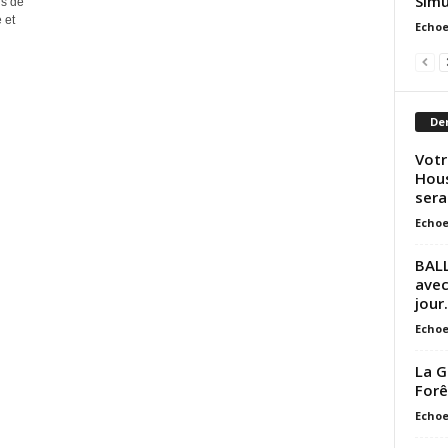
Simu
s de
 et
Echoe
Der
Votr
Hous
sera
Echoe
BALL
avec
jour.
Echoe
La G
Forê
Echoe