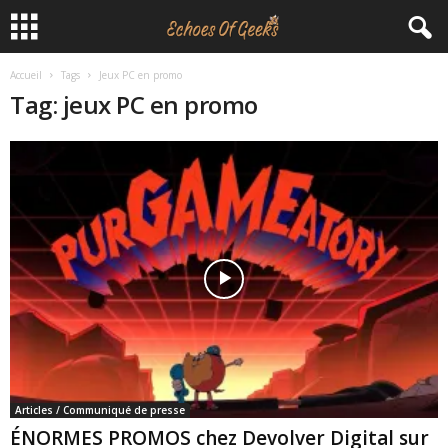
Accueil
Tags
Jeux PC en promo
E
Tag: jeux PC en promo
c
h
o
e
s
O
f
Articles / Communiqué de presse
G
ÉNORMES PROMOS chez Devolver Digital sur