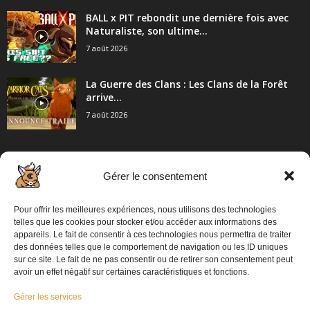
BALL x PIT rebondit une dernière fois avec
Naturaliste, son ultime...
7 août 2026
La Guerre des Clans : Les Clans de la Forêt
arrive...
7 août 2026
Gérer le consentement
CATÉGORIE POPULAIRE
2057
Articles / Communiqué de presse
Pour offrir les meilleures expériences, nous utilisons des technologies
862
PC
telles que les cookies pour stocker et/ou accéder aux informations des
appareils. Le fait de consentir à ces technologies nous permettra de traiter
698
Playstation 5
des données telles que le comportement de navigation ou les ID uniques
sur ce site. Le fait de ne pas consentir ou de retirer son consentement peut
574
XBOX
avoir un effet négatif sur certaines caractéristiques et fonctions.
313
Switch 2
Gérer les services
304
Switch