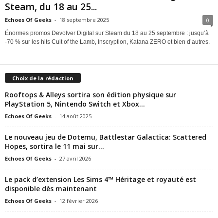
Steam, du 18 au 25...
e
Echoes Of Geeks
-
18 septembre 2025
0
Énormes promos Devolver Digital sur Steam du 18 au 25 septembre : jusqu’à
e
-70 % sur les hits Cult of the Lamb, Inscryption, Katana ZERO et bien d’autres.
k
s
Choix de la rédaction
Rooftops & Alleys sortira son édition physique sur
PlayStation 5, Nintendo Switch et Xbox...
Echoes Of Geeks
-
14 août 2025
Le nouveau jeu de Dotemu, Battlestar Galactica: Scattered
Hopes, sortira le 11 mai sur...
Echoes Of Geeks
-
27 avril 2026
Le pack d’extension Les Sims 4™ Héritage et royauté est
disponible dès maintenant
Echoes Of Geeks
-
12 février 2026