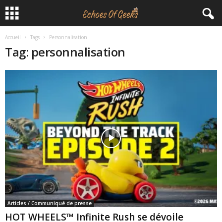
Accueil
Tags
Personnalisation
E
Tag: personnalisation
c
h
o
e
s
O
f
Articles / Communiqué de presse
G
HOT WHEELS™ Infinite Rush se dévoile