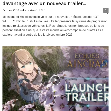
davantage avec un nouveau trailer...
e
Echoes Of Geeks
-
4 août 2026
0
Milestone et Mattel lèvent le voile sur de nouvelles mécaniques de HOT
e
WHEELS Infinite Rush. Le nouveau trailer présente le système de progression,
les quatre classes de véhicules, la Rush Squad, les nombreuses options de
k
personnalisation ainsi que le vaste monde ouvert composé de quatre îles à
explorer avant la sortie du jeu le 10 septembre 2026.
s