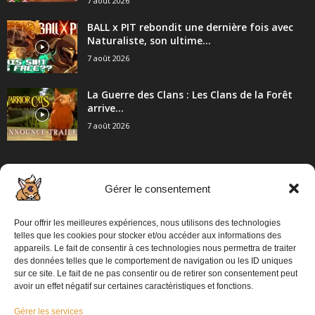
7 août 2026
BALL x PIT rebondit une dernière fois avec
Naturaliste, son ultime...
7 août 2026
La Guerre des Clans : Les Clans de la Forêt
arrive...
7 août 2026
Gérer le consentement
CATÉGORIE POPULAIRE
2057
Articles / Communiqué de presse
Pour offrir les meilleures expériences, nous utilisons des technologies
862
PC
telles que les cookies pour stocker et/ou accéder aux informations des
appareils. Le fait de consentir à ces technologies nous permettra de traiter
698
Playstation 5
des données telles que le comportement de navigation ou les ID uniques
sur ce site. Le fait de ne pas consentir ou de retirer son consentement peut
574
XBOX
avoir un effet négatif sur certaines caractéristiques et fonctions.
313
Switch 2
Gérer les services