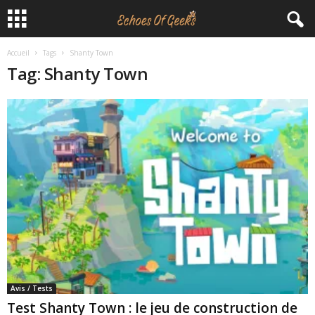
Accueil
Tags
Shanty Town
E
Tag: Shanty Town
c
h
o
e
s
O
f
Avis / Tests
G
Test Shanty Town : le jeu de construction de