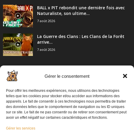
BALL x PIT rebondit une dernière fois avec
Naturaliste, son ultime...
7 août 2026
La Guerre des Clans : Les Clans de la Forêt
arrive...
7 août 2026
Gérer le consentement
CATÉGORIE POPULAIRE
2057
Articles / Communiqué de presse
Pour offrir les meilleures expériences, nous utilisons des technologies
862
PC
telles que les cookies pour stocker et/ou accéder aux informations des
appareils. Le fait de consentir à ces technologies nous permettra de traiter
698
Playstation 5
des données telles que le comportement de navigation ou les ID uniques
sur ce site. Le fait de ne pas consentir ou de retirer son consentement peut
574
XBOX
avoir un effet négatif sur certaines caractéristiques et fonctions.
313
Switch 2
Gérer les services
304
Switch