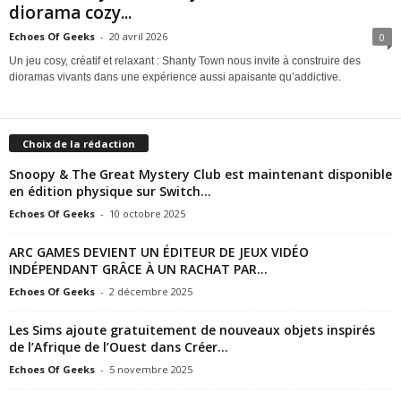
diorama cozy...
e
Echoes Of Geeks
-
20 avril 2026
0
Un jeu cosy, créatif et relaxant : Shanty Town nous invite à construire des
e
dioramas vivants dans une expérience aussi apaisante qu’addictive.
k
s
Choix de la rédaction
Snoopy & The Great Mystery Club est maintenant disponible
en édition physique sur Switch...
Echoes Of Geeks
-
10 octobre 2025
ARC GAMES DEVIENT UN ÉDITEUR DE JEUX VIDÉO
INDÉPENDANT GRÂCE À UN RACHAT PAR...
Echoes Of Geeks
-
2 décembre 2025
Les Sims ajoute gratuitement de nouveaux objets inspirés
de l’Afrique de l’Ouest dans Créer...
Echoes Of Geeks
-
5 novembre 2025