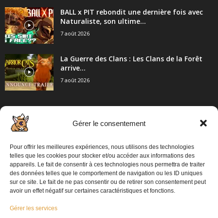
BALL x PIT rebondit une dernière fois avec
Naturaliste, son ultime...
7 août 2026
La Guerre des Clans : Les Clans de la Forêt
arrive...
7 août 2026
Gérer le consentement
CATÉGORIE POPULAIRE
2057
Articles / Communiqué de presse
Pour offrir les meilleures expériences, nous utilisons des technologies
862
PC
telles que les cookies pour stocker et/ou accéder aux informations des
appareils. Le fait de consentir à ces technologies nous permettra de traiter
698
Playstation 5
des données telles que le comportement de navigation ou les ID uniques
sur ce site. Le fait de ne pas consentir ou de retirer son consentement peut
574
XBOX
avoir un effet négatif sur certaines caractéristiques et fonctions.
313
Switch 2
Gérer les services
304
Switch