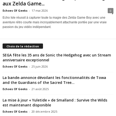
aux Zelda Game...
e
Echoes Of Geeks
-
17 mai 2026
0
Echo Isle réussit à capturer toute la magie des Zelda Game Boy avec une
e
aventure rétro courte mais incroyablement attachante portée par une vraie
passion du jeu vidéo indépendant.
k
s
Choix de la rédaction
SEGA fête les 35 ans de Sonic the Hedgehog avec un Stream
anniversaire exceptionnel
Echoes Of Geeks
-
25 juin 2026
La bande-annonce dévoilant les fonctionnalités de Towa
and the Guardians of the Sacred Tree...
Echoes Of Geeks
-
21 août 2025
La mise à jour « Yuletide » de Smalland : Survive the Wilds
est maintenant disponible
Echoes Of Geeks
-
20 décembre 2025