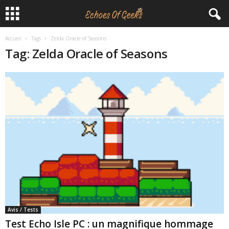
Accueil
Tags
Zelda Oracle of Seasons
E
Tag: Zelda Oracle of Seasons
c
h
o
e
s
O
f
Avis / Tests
G
Test Echo Isle PC : un magnifique hommage