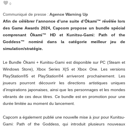
0
e
Communiqué de presse :
Agence Warning Up
e
Afin de célébrer l’annonce d’une suite d’Ōkami™ révélée lors
des Game Awards 2024, Capcom propose un bundle spécial
k
comprenant Ōkami™ HD et Kunitsu-Gami: Path of the
Goddess™ nominé dans la catégorie meilleur jeu de
s
simulation/stratégie.
Le Bundle Ōkami + Kunitsu-Gami est disponible sur PC (Steam et
Windows Store), Xbox Series X|S et Xbox One. Les versions
PlayStation®5 et PlayStation®4 arriveront prochainement. Les
joueurs pourront découvrir les directions artistiques uniques
d’inspirations japonaises, ainsi que les personnages et les mondes
vibrants de ces deux titres. Ce bundle est en promotion pour une
durée limitée au moment du lancement.
Capcom a également publié une nouvelle mise à jour pour Kunitsu-
Gami: Path of the Goddess, qui introduit plusieurs nouveaux