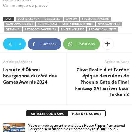
Communiqué de presse"
TAGS
BOSS-SPEEDRUN
BUNDLE-JEU
CAPCOM
FOLKLORE-JAPONAIS
GAME-AWARDS-2024
KUNITSU-GAMI
MISE-A-JOUR-GRATUITE
NEW-GAME-PLUS
OKAMI-HD
PATH-OF-THE-GODDESS
PINCEAU-CELESTE
PROMOTION-LIMITEE
X
Facebook
WhatsApp
Article précédent
Article suivant
La suite d’Ōkami
Clive Rosfield et l’arène
bourgeonne du côté des
épique des ruines de
Games Awards 2024
Phoenix Gate de Final
Fantasy XVI arrivent sur
Tekken 8
ARTICLES CONNEXES
PLUS DE L'AUTEUR
Votre emménagement prend date : House Flipper Remastered
Collection sera disponible en édition physique sur PS5 le 2