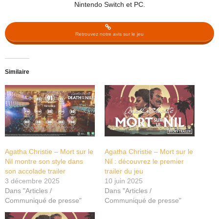
Nintendo Switch et PC.
Retrouvez notre avis sur le jeu
Similaire
Agatha Christie – Mort sur le
Agatha Christie – Mort sur le
Nil montre son style dans
Nil : découvrez le premier
son accolade trailer
trailer du jeu
3 décembre 2025
10 juin 2025
Dans "Articles /
Dans "Articles /
Communiqué de presse"
Communiqué de presse"