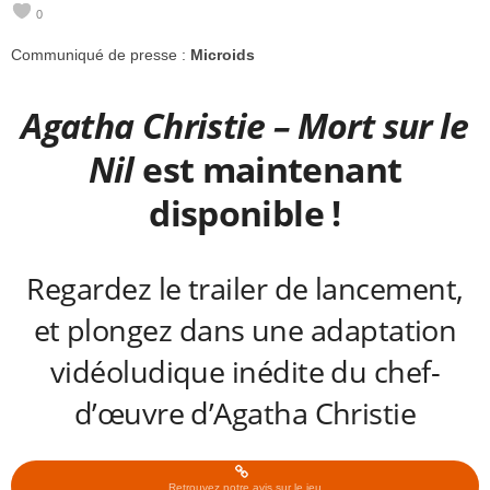
0
e
Communiqué de presse :
Microids
e
Agatha Christie – Mort sur le
k
Nil
est maintenant
s
disponible !
Regardez le trailer de lancement,
et plongez dans une adaptation
vidéoludique inédite du chef-
d’œuvre d’Agatha Christie
Retrouvez notre avis sur le jeu