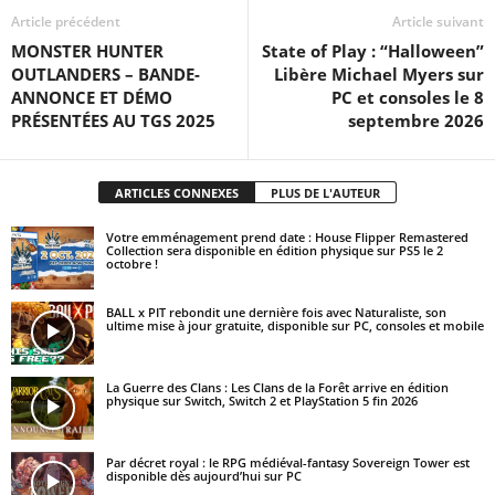
Article précédent
Article suivant
MONSTER HUNTER
State of Play : “Halloween”
OUTLANDERS – BANDE-
Libère Michael Myers sur
ANNONCE ET DÉMO
PC et consoles le 8
PRÉSENTÉES AU TGS 2025
septembre 2026
ARTICLES CONNEXES
PLUS DE L'AUTEUR
Votre emménagement prend date : House Flipper Remastered
Collection sera disponible en édition physique sur PS5 le 2
octobre !
BALL x PIT rebondit une dernière fois avec Naturaliste, son
ultime mise à jour gratuite, disponible sur PC, consoles et mobile
La Guerre des Clans : Les Clans de la Forêt arrive en édition
physique sur Switch, Switch 2 et PlayStation 5 fin 2026
Par décret royal : le RPG médiéval-fantasy Sovereign Tower est
disponible dès aujourd’hui sur PC