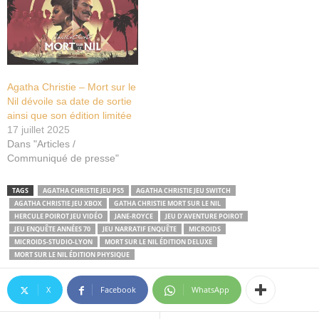
Agatha Christie – Mort sur le
Nil dévoile sa date de sortie
ainsi que son édition limitée
17 juillet 2025
Dans "Articles /
Communiqué de presse"
TAGS
AGATHA CHRISTIE JEU PS5
AGATHA CHRISTIE JEU SWITCH
AGATHA CHRISTIE JEU XBOX
GATHA CHRISTIE MORT SUR LE NIL
HERCULE POIROT JEU VIDÉO
JANE-ROYCE
JEU D’AVENTURE POIROT
JEU ENQUÊTE ANNÉES 70
JEU NARRATIF ENQUÊTE
MICROIDS
MICROIDS-STUDIO-LYON
MORT SUR LE NIL ÉDITION DELUXE
MORT SUR LE NIL ÉDITION PHYSIQUE
X
Facebook
WhatsApp