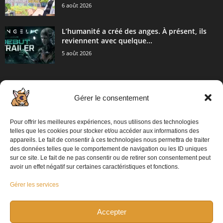
6 août 2026
L’humanité a créé des anges. À présent, ils
reviennent avec quelque...
5 août 2026
Gérer le consentement
CATÉGORIE POPULAIRE
2053
Articles / Communiqué de presse
Pour offrir les meilleures expériences, nous utilisons des technologies
860
PC
telles que les cookies pour stocker et/ou accéder aux informations des
appareils. Le fait de consentir à ces technologies nous permettra de traiter
695
Playstation 5
des données telles que le comportement de navigation ou les ID uniques
sur ce site. Le fait de ne pas consentir ou de retirer son consentement peut
573
XBOX
avoir un effet négatif sur certaines caractéristiques et fonctions.
311
Switch 2
Gérer les services
303
Switch
97
Mobile
Accepter