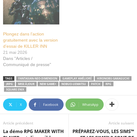
Plongez dans l’action
gratuitement avec la version
d’essai de KILLER INN
21 mai 2026
Dans "Articles /
Communiqué de presse"
TAGS
FANTASIAN-NEO-DIMENSION
GAMEPLAY AMÉLIORÉ
HIRONOBU-SAKAGUCHI
JRPG
MISE À JOUR
NEW GAME+
NOBUO-UEMATSU
PATCH
RPG
SQUARE ENIX
X
Facebook
WhatsApp
Article précédent
Article suivant
La démo RPG MAKER WITH
PRÉPAREZ-VOUS, LES SIMS™