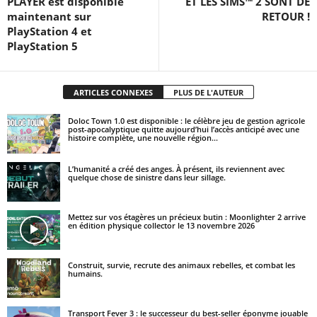
PLAYER est disponible
ET LES SIMS™ 2 SONT DE
maintenant sur
RETOUR !
PlayStation 4 et
PlayStation 5
ARTICLES CONNEXES
PLUS DE L'AUTEUR
Doloc Town 1.0 est disponible : le célèbre jeu de gestion agricole
post-apocalyptique quitte aujourd’hui l’accès anticipé avec une
histoire complète, une nouvelle région...
L’humanité a créé des anges. À présent, ils reviennent avec
quelque chose de sinistre dans leur sillage.
Mettez sur vos étagères un précieux butin : Moonlighter 2 arrive
en édition physique collector le 13 novembre 2026
Construit, survie, recrute des animaux rebelles, et combat les
humains.
Transport Fever 3 : le successeur du best-seller éponyme jouable