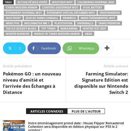
TAGS
ACTUALITÉ JEUX VIDÉO
BOUTIQUE WOT
CALENDRIER HIVERNAL 2025
CHARS MODERN ARMOR
CONTENU SAISONNIER WOT
DUAL BATTERY
ÉVÉNEMENT HIVERNAL WOT
ÉVÉNEMENT SPÉCIAL DÉCEMBRE WOT
FROSTWARDEN
JACK FROST
JEUX DE TANKS CONSOLE
KRAMPUS
MODE ÉVÉNEMENTIEL WOT
MODE PVE
MOLDMASTER MK.1
PLAYSTATION
SNOWBALLS
TANKS PREMIUM
THE ICE QUEEN’S BLADE
TOY TANKS
WARGAMING
WINTER FEST 2025
WINTER WARRIOR
WORLD OF TANKS MODERN ARMOR
XBOX
X
Facebook
WhatsApp
Article précédent
Article suivant
Pokémon GO : un nouveau
Farming Simulator:
niveau d’amitié et
Signature Edition est
l’arrivée des Échanges à
disponible sur Nintendo
Distance
Switch 2
ARTICLES CONNEXES
PLUS DE L'AUTEUR
Votre emménagement prend date : House Flipper Remastered
Collection sera disponible en édition physique sur PS5 le 2
octobre !