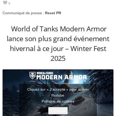
0
e
Communiqué de presse :
Reset PR
e
World of Tanks Modern Armor
k
lance son plus grand événement
s
hivernal à ce jour – Winter Fest
2025
Cliquez sur « J’accepte » pour activer
Youtube
Politique de cookies
J’accepte